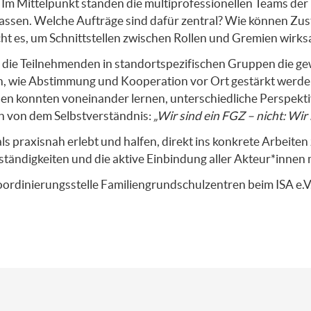
Im Mittelpunkt standen die multiprofessionellen Teams der F
assen. Welche Aufträge sind dafür zentral? Wie können Zust
es, um Schnittstellen zwischen Rollen und Gremien wirksa
n die Teilnehmenden in standortspezifischen Gruppen die 
, wie Abstimmung und Kooperation vor Ort gestärkt werde
en konnten voneinander lernen, unterschiedliche Perspekt
en von dem Selbstverständnis:
„Wir sind ein FGZ – nicht: Wir
ls praxisnah erlebt und halfen, direkt ins konkrete Arbeit
uständigkeiten und die aktive Einbindung aller Akteur*innen 
ordinierungsstelle Familiengrundschulzentren beim ISA e.V