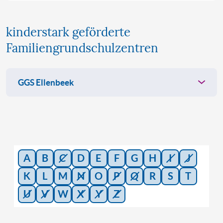
kinderstark geförderte
Familiengrundschulzentren
GGS Ellenbeek
Adresse
GGS Ellenbeek
Tiegenhöfer Straße 16
A
B
C
D
E
F
G
H
I
J
42489 Wülfrath
K
L
M
N
O
P
Q
R
S
T
grundschule-ellenbeek.com
U
V
W
X
Y
Z
FGZ-Leitung