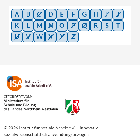
GGS Feldmark
Holzweg
A
B
C
D
E
F
G
H
I
J
46487 Wesel
K
L
M
N
O
P
Q
R
S
T
U
V
W
X
Y
Z
FGZ-Leitung
Anne Burkhart
Schulleitung
Imke Hagemann
GEFÖRDERT VOM:
OGS-Leitung
Kerstin Quik
© 2026 Institut für soziale Arbeit e.V. – innovativ
sozialwissenschaftlich anwendungsbezogen