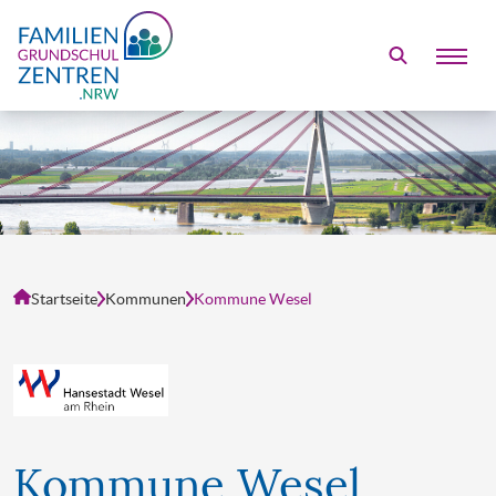
Öffne
FGZ - Familien Grundschul Zentrum
Startseite
Kommunen
Kommune Wesel
Kommune Wesel